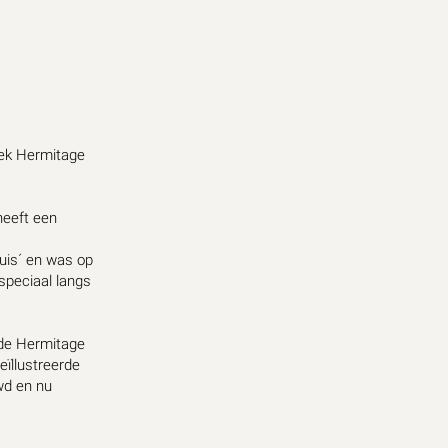
oek Hermitage
heeft een
uis´ en was op
speciaal langs
 de Hermitage
eïllustreerde
wd en nu